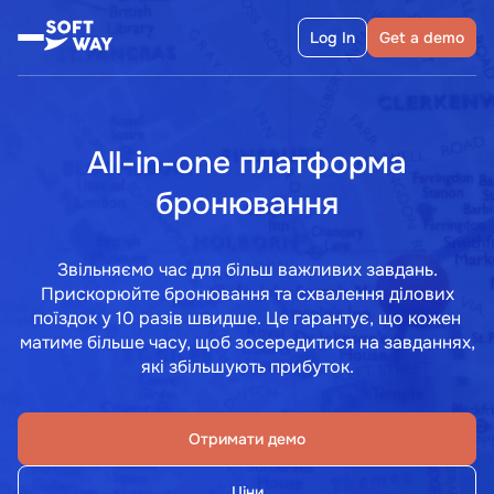
Log In
Get a demo
All-in-one платформа
бронювання
Звільняємо час для більш важливих завдань.
Прискорюйте бронювання та схвалення ділових
поїздок у 10 разів швидше. Це гарантує, що кожен
матиме більше часу, щоб зосередитися на завданнях,
які збільшують прибуток.
Отримати демо
Ціни